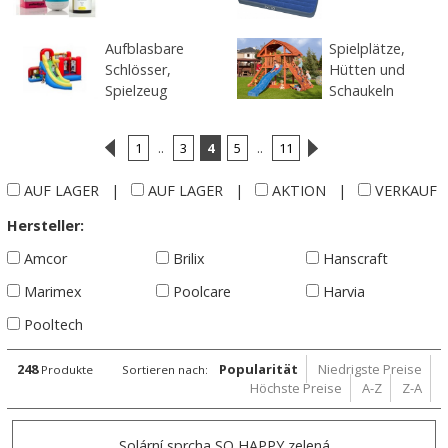
Aufblasbare
Spielplätze,
Schlösser,
Hütten und
Spielzeug
Schaukeln
1
..
3
4
5
..
11
AUF LAGER
|
AUF LAGER
|
AKTION
|
VERKAUF
Hersteller:
Amcor
Brilix
Hanscraft
Marimex
Poolcare
Harvia
Pooltech
248
Popularität
Niedrigste Preise
Produkte
Sortieren nach:
Höchste Preise
A-Z
Z-A
Solární sprcha SO HAPPY zelená