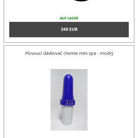
AUF LAGER
349 EUR
Plovoucí dávkovač chemie mini spa - modrý