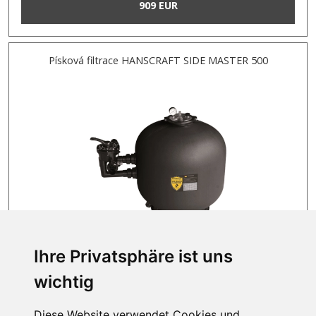
909 EUR
Písková filtrace HANSCRAFT SIDE MASTER 500
Ihre Privatsphäre ist uns
AUF LAGER
wichtig
439 EUR
Diese Website verwendet Cookies und