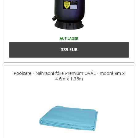
AUF LAGER
339 EUR
Poolcare - Náhradní fólie Premium OVÁL - modrá 9m x
4,6m x 1,35m