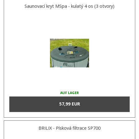
Saunovací kryt MSpa - kulatý 4 os (3 otvory)
AUF LAGER
57,99 EUR
BRILIX - Písková filtrace SP700