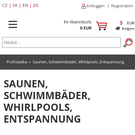
CZ
|
SK
|
EN
|
DE
Einloggen
|
Registration
Ihr Warenkorb
EUR
0 EUR
Belgien
Profistavba
»
Saunen, Schwimmbäder, Whirlpools, Entspannung
SAUNEN,
SCHWIMMBÄDER,
WHIRLPOOLS,
ENTSPANNUNG