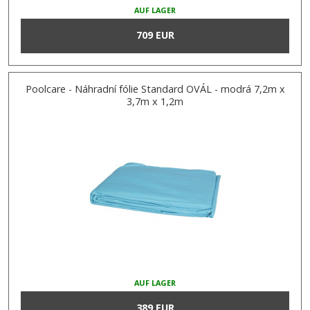
AUF LAGER
709 EUR
Poolcare - Náhradní fólie Standard OVÁL - modrá 7,2m x
3,7m x 1,2m
AUF LAGER
389 EUR