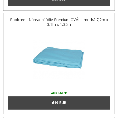
Poolcare - Náhradní fólie Premium OVÁL - modrá 7,2m x
3,7m x 1,35m
AUF LAGER
619 EUR