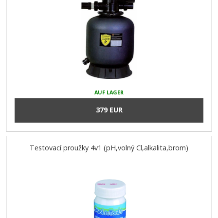
AUF LAGER
379 EUR
Testovací proužky 4v1 (pH,volný Cl,alkalita,brom)