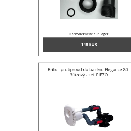
Normalerweise auf Lager
149 EUR
Brilix - protiproud do bazénu Elegance 80 -
3fázový - set PIEZO