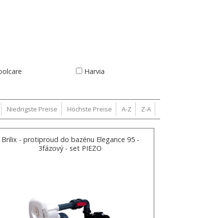
oolcare
Harvia
Niedrigste Preise
Höchste Preise
A-Z
Z-A
Brilix - protiproud do bazénu Elegance 95 -
3fázový - set PIEZO