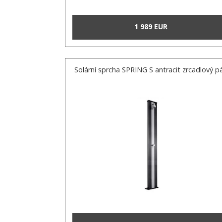
1 989 EUR
Solární sprcha SPRING S antracit zrcadlový p