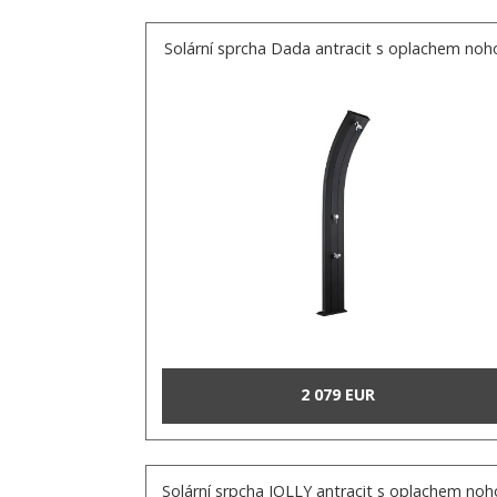
Solární sprcha Dada antracit s oplachem noh
2 079 EUR
Solární srpcha JOLLY antracit s oplachem no