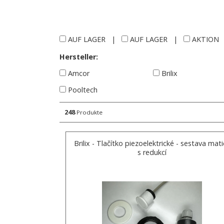
AUF LAGER
|
AUF LAGER
|
AKTION
Hersteller:
Amcor
Brilix
Pooltech
248
Produkte
Brilix - Tlačítko piezoelektrické - sestava mati
s redukcí