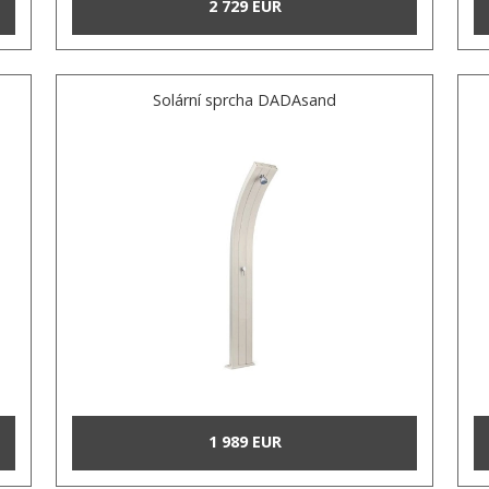
2 729 EUR
Solární sprcha DADAsand
1 989 EUR