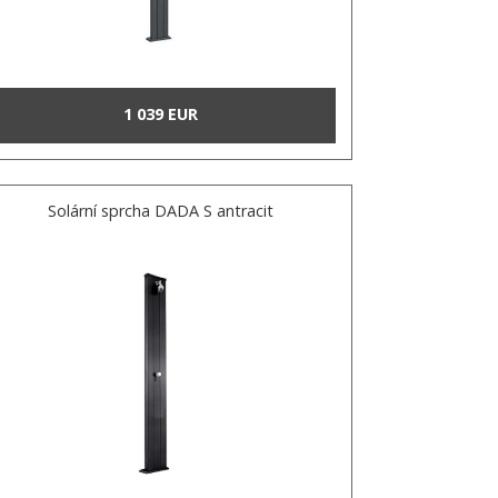
1 039 EUR
Solární sprcha DADA S antracit