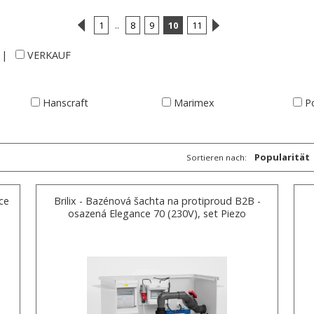
1
..
8
9
10
11
|
VERKAUF
Hanscraft
Marimex
P
Popularität
Sortieren nach:
ce
Brilix - Bazénová šachta na protiproud B2B -
osazená Elegance 70 (230V), set Piezo