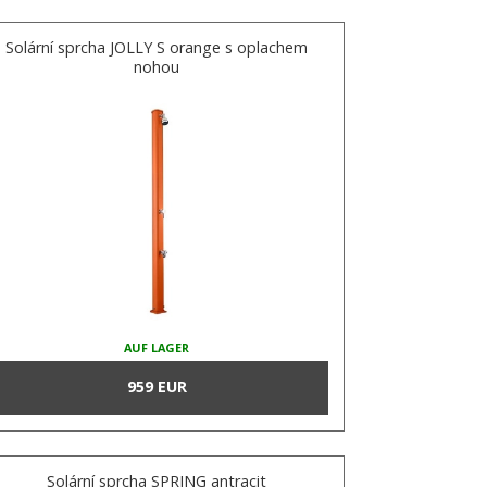
Solární sprcha JOLLY S orange s oplachem
nohou
AUF LAGER
959 EUR
Solární sprcha SPRING antracit