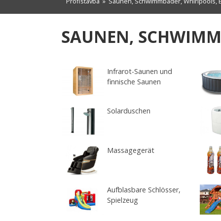
Profistavba
»
Saunen, Schwimmbäder, Whirlpools,
SAUNEN, SCHWIMM
Infrarot-Saunen und
finnische Saunen
Solarduschen
Massagegerät
Aufblasbare Schlösser,
Spielzeug