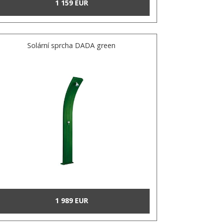
1 159 EUR
Solární sprcha DADA green
1 989 EUR