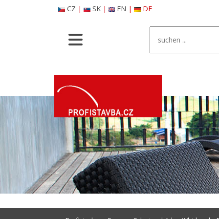
CZ
|
SK
|
EN
|
DE