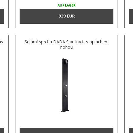
AUF LAGER
939 EUR
ás
Solární sprcha DADA S antracit s oplachem
nohou