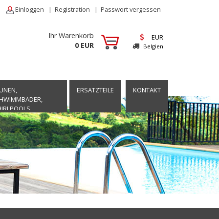
Einloggen
|
Registration
|
Passwort vergessen
Ihr Warenkorb
EUR
0 EUR
Belgien
UNEN,
ERSATZTEILE
KONTAKT
HWIMMBÄDER,
IRLPOOLS,
TSPANNUNG