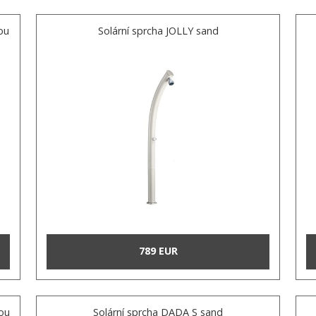
ou
Solární sprcha JOLLY sand
789 EUR
hou
Solární sprcha DADA S sand