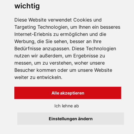
wichtig
INFORMATION
Allgemeine
Diese Website verwendet Cookies und
Geschäftsbedingungen
Targeting Technologien, um Ihnen ein besseres
Uber uns
Všechna práva vyhrazena
Internet-Erlebnis zu ermöglichen und die
Bravura s.r.o. © 2026
Kontakten
Werbung, die Sie sehen, besser an Ihre
profesionální webové stránky: triangl web
Bedürfnisse anzupassen. Diese Technologien
grafika: dwgd
nutzen wir außerdem, um Ergebnisse zu
messen, um zu verstehen, woher unsere
Besucher kommen oder um unsere Website
weiter zu entwickeln.
Alle akzeptieren
Ich lehne ab
Einstellungen ändern