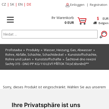
CZ
|
SK
|
EN
|
DE
Einloggen
|
Registration
Ihr Warenkorb
EUR
0 EUR
Belgien
Profistavba
»
Produkty
»
Wasser, Heizung, Gas, Abwasser
»
Rohre, Abfälle, Schächte, Schachtdeckel
»
Kunststoffschächte,
Rohre und Luken
»
Kunststoffschäfte
» Šachtové dno revizní
šachty 315 - DNO PP KG/110 LEVÝ PŘÍTOK T4 (vč.těsnění)**
Sorry, dieses Produkt ist eingeschränkt. Wählen Sie aus unserem
aktuellen Angebot.
Ihre Privatsphäre ist uns