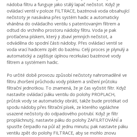
nádoba filtru a funguje jako stálý lapač nečistot. Když je
ovládací ventil v poloze FILTRACE, bazénová voda obsahující
nečistoty je nasávána přes systém hadic a automaticky
vháněna do ovládacího ventilu s patentovaným filtrem a
odtud do vrchního prostoru nádoby filtru. Voda je pak
protlačena pískem, který ji zbaví jemných nečistot, a
odváděna do spodní části nádoby. Přes ovládací ventil se
voda vrací hadicemi zpět do bazénu. Celý proces je plynulý a
automatický a zajišťuje úplnou recirkulaci bazénové vody
filtrem a systémem hadic.
Po určité době provozu způsobí nečistoty nahromaděné ve
filtru zhoršení průchodu vody pískem a snížení průtoku
filtrační jednotkou. To znamená, že je čas vyčistit filtr. Když
nastavíte ovládací páku ventilu do polohy PROPLACH,
průtok vody se automaticky obrátí, takže bude protékat od
spodu nádoby přes filtrační písek, ze kterého vypláchne
usazené nečistoty do odpadového potrubí. Když je filtr
propláchnutý, nastavte páku do polohy ZAFILRTOVÁNÍ a
spusťte čerpadlo na půl až jednu minutu; pak nastavte páku
ventilu zpět do polohy FILTRACE, aby se mohlo znovu