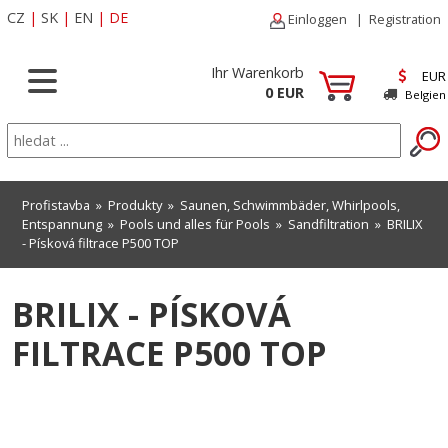
CZ
|
SK
|
EN
|
DE
Einloggen
|
Registration
Ihr Warenkorb
EUR
0 EUR
Belgien
Profistavba
»
Produkty
»
Saunen, Schwimmbäder, Whirlpools,
Entspannung
»
Pools und alles für Pools
»
Sandfiltration
» BRILIX
- Písková filtrace P500 TOP
BRILIX - PÍSKOVÁ
FILTRACE P500 TOP