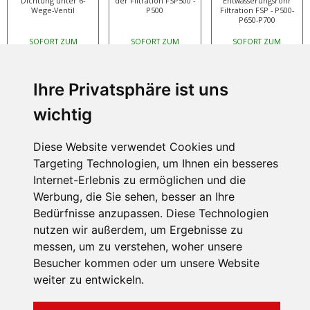
Dichtung unter 6-
der Filtration FSP500 -
Entwässerungsrohr
Wege-Ventil
P500
Filtration FSP - P500-
P650-P700
SOFORT ZUM
SOFORT ZUM
SOFORT ZUM
5,99 EUR
29,99 EUR
3,99 EUR
VERSAND
VERSAND
VERSAND
Ihre Privatsphäre ist uns
wichtig
Diese Website verwendet Cookies und
Targeting Technologien, um Ihnen ein besseres
Brilix - sechs-
Brilix - 6-Wege-Ventil -
Brilix - Sandbehälter
wegeventil fur FSP
seitlich
für P500 und FSP500
Internet-Erlebnis zu ermöglichen und die
oder fur P TOP
Werbung, die Sie sehen, besser an Ihre
Bedürfnisse anzupassen. Diese Technologien
SOFORT ZUM
SOFORT ZUM
AUF LAGER
nutzen wir außerdem, um Ergebnisse zu
95,99 EUR
119 EUR
249 EUR
VERSAND
VERSAND
messen, um zu verstehen, woher unsere
Besucher kommen oder um unsere Website
weiter zu entwickeln.
INFORMATION