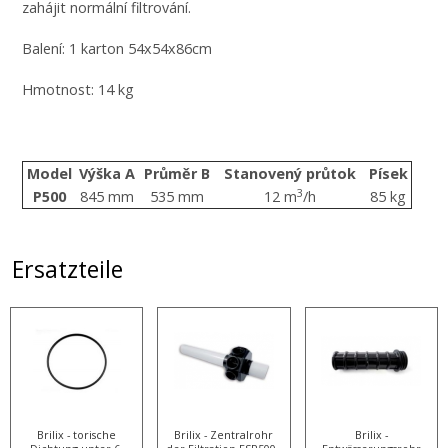
zahájit normální filtrování.
Balení: 1 karton 54x54x86cm
Hmotnost: 14 kg
Model
Výška A
Průměr B
Stanovený průtok
Písek
3
P500
845 mm
535 mm
12 m
/h
85 kg
Ersatzteile
Brilix - torische
Brilix - Zentralrohr
Brilix -